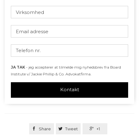
JA TAK
- jeg accepterer at tilmelde mig nyhedsbrev fra Board
Institute v/ Jackie Phillip & Co. Advokatfirma.
Kontakt

Share

Tweet

+1