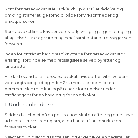
Som forsvarsadvokat står Jackie Phillip klar til at rådgive dig
omkring strafferetlige forhold, både for virksomheder og
privatpersoner.
Som advokatfirma knytter vores rådgivning sig til gennemgang
af sigtelse/tiltale og vurdering heraf samt bistand i retssager som
forsvarer.
Inden for området har vores tilknyttede forsvarsadvokat stor
erfaring i forbindelse med retssagsførelse ved byretter og
landsretter.
Alle får bistand af en forsvarsadvokat, hvis politiet vil have dem
varetægtsfængslet og inden 24 timer stiller dem for en
dommer. Men man kan også i andre forbindelser under
straffesagens forløb have brug for en advokat.
1. Under anholdelse
Sidder du anholdt på en politistation, skal du efter reglerne have
udleveret en vejledning om, at du har ret til at kontakte en
forsvarsadvokat.
Nægter du dig skyldig i sigtelsen, og er den ikke en bagatel, er