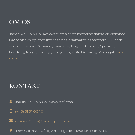
OM OS
Jackie Phillip & Co. Advokatfirma er en moderne dansk virksomhed
i København og med internationale samarbejdspartnere i 12 lande
der bl.a. dækker Schweiz, Tyskland, England, Italien, Spanien,
Frankrig, Norge, Sverige, Bulgarien, USA, Dubai og Portugal.
Læs
mere…
KONTAKT

Jackie Phillip & Co. Advokatfirma
(+45) 31 31 00 10

advokatfirma@jackie-phillip.dk

Den Collinske Gård, Amaliegade 9 1256 København K.
