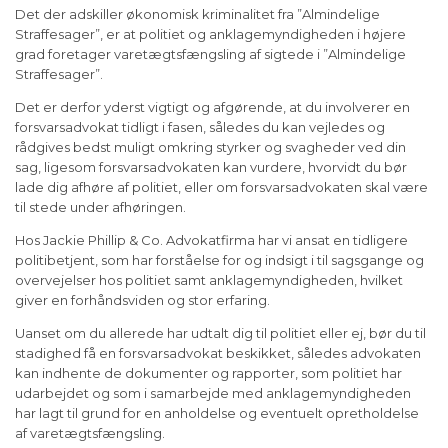
Det der adskiller økonomisk kriminalitet fra ”Almindelige
Straffesager”, er at politiet og anklagemyndigheden i højere
grad foretager varetægtsfængsling af sigtede i ”Almindelige
Straffesager”.
Det er derfor yderst vigtigt og afgørende, at du involverer en
forsvarsadvokat tidligt i fasen, således du kan vejledes og
rådgives bedst muligt omkring styrker og svagheder ved din
sag, ligesom forsvarsadvokaten kan vurdere, hvorvidt du bør
lade dig afhøre af politiet, eller om forsvarsadvokaten skal være
til stede under afhøringen.
Hos Jackie Phillip & Co. Advokatfirma har vi ansat en tidligere
politibetjent, som har forståelse for og indsigt i til sagsgange og
overvejelser hos politiet samt anklagemyndigheden, hvilket
giver en forhåndsviden og stor erfaring.
Uanset om du allerede har udtalt dig til politiet eller ej, bør du til
stadighed få en forsvarsadvokat beskikket, således advokaten
kan indhente de dokumenter og rapporter, som politiet har
udarbejdet og som i samarbejde med anklagemyndigheden
har lagt til grund for en anholdelse og eventuelt opretholdelse
af varetægtsfængsling.