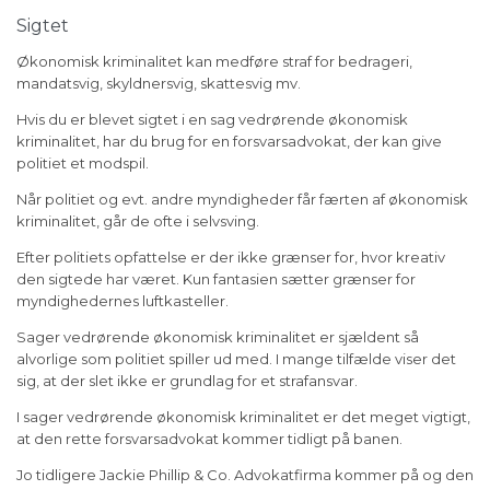
Sigtet
Økonomisk kriminalitet kan medføre straf for bedrageri,
mandatsvig, skyldnersvig, skattesvig mv.
Hvis du er blevet sigtet i en sag vedrørende økonomisk
kriminalitet, har du brug for en forsvarsadvokat, der kan give
politiet et modspil.
Når politiet og evt. andre myndigheder får færten af økonomisk
kriminalitet, går de ofte i selvsving.
Efter politiets opfattelse er der ikke grænser for, hvor kreativ
den sigtede har været. Kun fantasien sætter grænser for
myndighedernes luftkasteller.
Sager vedrørende økonomisk kriminalitet er sjældent så
alvorlige som politiet spiller ud med. I mange tilfælde viser det
sig, at der slet ikke er grundlag for et strafansvar.
I sager vedrørende økonomisk kriminalitet er det meget vigtigt,
at den rette forsvarsadvokat kommer tidligt på banen.
Jo tidligere Jackie Phillip & Co. Advokatfirma kommer på og den