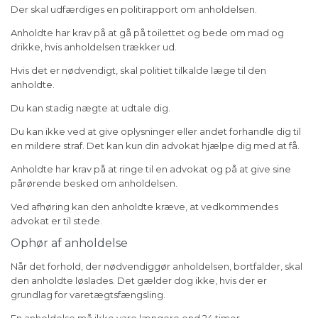
Der skal udfærdiges en politirapport om anholdelsen.
Anholdte har krav på at gå på toilettet og bede om mad og
drikke, hvis anholdelsen trækker ud.
Hvis det er nødvendigt, skal politiet tilkalde læge til den
anholdte.
Du kan stadig nægte at udtale dig.
Du kan ikke ved at give oplysninger eller andet forhandle dig til
en mildere straf. Det kan kun din advokat hjælpe dig med at få.
Anholdte har krav på at ringe til en advokat og på at give sine
pårørende besked om anholdelsen.
Ved afhøring kan den anholdte kræve, at vedkommendes
advokat er til stede.
Ophør af anholdelse
Når det forhold, der nødvendiggør anholdelsen, bortfalder, skal
den anholdte løslades. Det gælder dog ikke, hvis der er
grundlag for varetægtsfængsling.
En anholdelse må ikke vare længere end 24 timer.