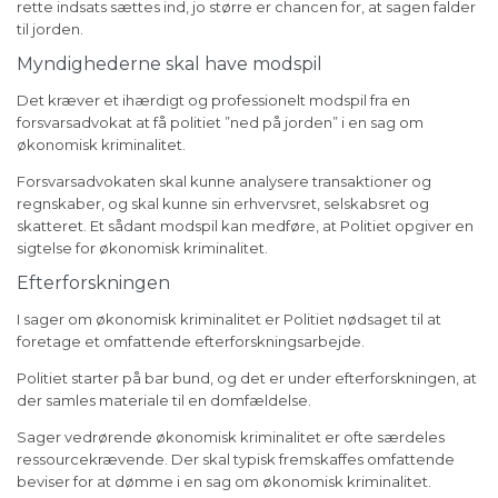
rette indsats sættes ind, jo større er chancen for, at sagen falder
til jorden.
Myndighederne skal have modspil
Det kræver et ihærdigt og professionelt modspil fra en
forsvarsadvokat at få politiet ”ned på jorden” i en sag om
økonomisk kriminalitet.
Forsvarsadvokaten skal kunne analysere transaktioner og
regnskaber, og skal kunne sin erhvervsret, selskabsret og
skatteret. Et sådant modspil kan medføre, at Politiet opgiver en
sigtelse for økonomisk kriminalitet.
Efterforskningen
I sager om økonomisk kriminalitet er Politiet nødsaget til at
foretage et omfattende efterforskningsarbejde.
Politiet starter på bar bund, og det er under efterforskningen, at
der samles materiale til en domfældelse.
Sager vedrørende økonomisk kriminalitet er ofte særdeles
ressourcekrævende. Der skal typisk fremskaffes omfattende
beviser for at dømme i en sag om økonomisk kriminalitet.