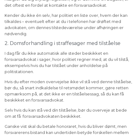
det oftest en fordel at kontakte en forsvarsadvokat.
Kender du ikke én selv, har politiet en liste over, hvem der kan
tilkaldes – eventuelt efter at du i telefonen har drøftet med
advokaten, om dennes tilstedeværelse under afhøringen er
nødvendig.
2. Domsforhandling i straffesager med tilståelse
I dag får du ikke automatisk alle steder beskikket en
forsvarsadvokat i sager, hvor politiet regner med, at du vil tilstå,
eksempelvis hvis du har tilstået under anholdelse på
politistationen.
Hvis du efter moden overvejelse ikke vil stå ved denne tilståelse,
bør du, så snart indkaldelse til retsmødet kommer, gøre retten
opmærksom på, at det ikke er en tilståelsessag, så du kan få
beskikket en forsvarsadvokat.
Selv hvis du kan stå ved din tilståelse, bør du overveje at bede
om at få forsvarsadvokaten beskikket.
Ganske vist skal du betale honoraret, hvis du bliver dømt, men
forsvarerens bistand kan undertiden betyde forskellen mellem