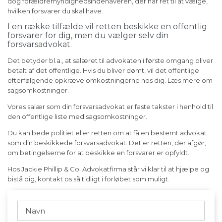
dog forældremyndighedsindehaveren, der har ret til at vælge,
hvilken forsvarer du skal have.
I en række tilfælde vil retten beskikke en offentlig
forsvarer for dig, men du vælger selv din
forsvarsadvokat.
Det betyder bl.a., at salæret til advokaten i første omgang bliver
betalt af det offentlige. Hvis du bliver dømt, vil det offentlige
efterfølgende opkræve omkostningerne hos dig. Læs mere om
sagsomkostninger.
Vores salær som din forsvarsadvokat er faste takster i henhold til
den offentlige liste med sagsomkostninger.
Du kan bede politiet eller retten om at få en bestemt advokat
som din beskikkede forsvarsadvokat. Det er retten, der afgør,
om betingelserne for at beskikke en forsvarer er opfyldt.
Hos Jackie Phillip & Co. Advokatfirma står vi klar til at hjælpe og
bistå dig, kontakt os så tidligt i forløbet som muligt.