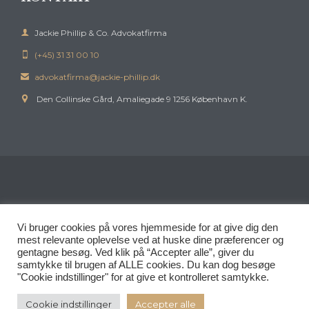

Jackie Phillip & Co. Advokatfirma
(+45) 31 31 00 10

advokatfirma@jackie-phillip.dk

Den Collinske Gård, Amaliegade 9 1256 København K.

© 2019
Jackie Phillip & Co
by
PR360.com
Vi bruger cookies på vores hjemmeside for at give dig den
mest relevante oplevelse ved at huske dine præferencer og
gentagne besøg. Ved klik på “Accepter alle”, giver du
samtykke til brugen af ​​ALLE cookies. Du kan dog besøge
"Cookie indstillinger" for at give et kontrolleret samtykke.
Cookie indstillinger
Accepter alle