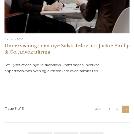
1. marts 2010
Undervisning i den nye Selskabslov hos Jackie Phillip
& Co. Advokatfirma
Set i lyset af den nye Selskabslovs ikrafttræden, hvorved
anpartsselskabsloven og aktieselskabsloven samles i én…
Page 3 of 3
Prev
1
2
3